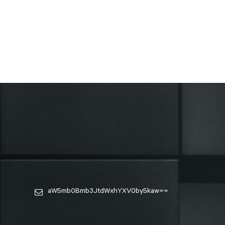
aW5mb0Bmb3JtdWxhYXV0by5kaw==