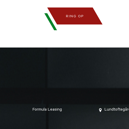
RING OP
Formula Leasing
Lundtoftegår