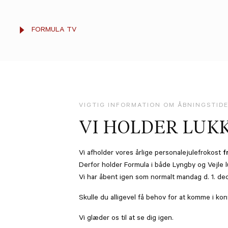
FORMULA TV
VIGTIG INFORMATION OM ÅBNINGSTID
VI HOLDER LUK
Vi afholder vores årlige personalejulefrokost
f
Derfor holder Formula i både Lyngby og Vejle 
Vi har åbent igen som normalt mandag d. 1. d
Skulle du alligevel få behov for at komme i k
Vi glæder os til at se dig igen.